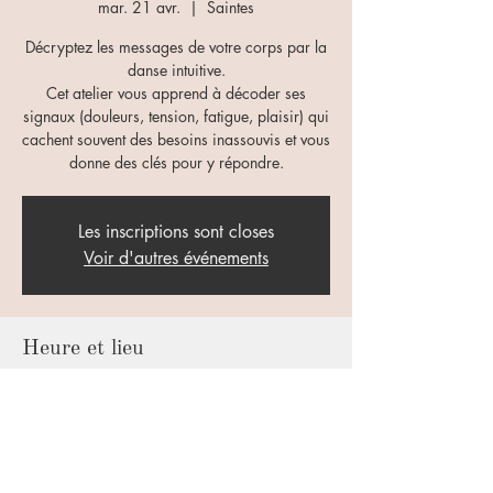
mar. 21 avr.
  |  
Saintes
Décryptez les messages de votre corps par la
danse intuitive.
Cet atelier vous apprend à décoder ses
signaux (douleurs, tension, fatigue, plaisir) qui
cachent souvent des besoins inassouvis et vous
Les inscriptions sont closes
Voir d'autres événements
Heure et lieu
21 avr. 2026, 19:00 – 20:30
Saintes, 36 Rue Saint-Eutrope, 17100
Saintes, France